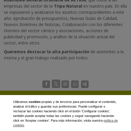
empresas del sector de la
Tripa Natural
en nuestro país. En ella
se expusieron y analizaron los asuntos correspondientes a este
año: Aprobación de presupuestos, Nuevas Guías de Calidad,
Nuevos Boletines de Noticias, Colaboración con los diferentes
Gremios del sector cárnico y asociaciones, acciones de
publicidad y promoción, y análisis de la situación actual del
sector, entre otros.
Queremos destacar la alta participación
de asistentes a la
misma y el gran trabajo realizado por todos.
Utilizamos
cookies
propias y de terceros para personalizar el contenido,
analizar el tráfico y guardar sus preferencias. Puede configurar o
rechazar las cookies haciendo click en el botón 'Configurar cookies',
Calle Agustin de Betancourt núm. 17, 8º 28003 - MADRID
también puede aceptar todas las cookies y seguir navegando haciendo
click en 'Aceptar cookies'. Para más información, visita nuestra
política de
cookies
.